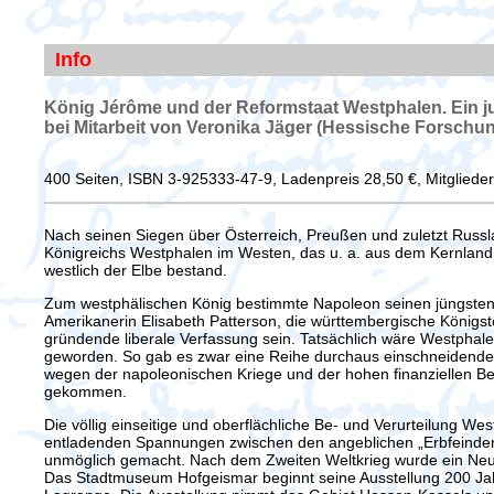
Info
König Jérôme und der Reformstaat Westphalen. Ein j
bei Mitarbeit von Veronika Jäger (Hessische Forschu
400 Seiten, ISBN 3-925333-47-9,
Ladenpreis 28,50 €, Mitglieder
Nach seinen Siegen über Österreich, Preußen und zuletzt Russla
Königreichs Westphalen im Westen, das u. a. aus dem Kernland
westlich der Elbe bestand.
Zum westphälischen König bestimmte Napoleon seinen jüngsten
Amerikanerin Elisabeth Patterson, die württembergische Königs
gründende liberale Verfassung sein. Tatsächlich wäre Westphalen
geworden. So gab es zwar eine Reihe durchaus einschneidender 
wegen der napoleonischen Kriege und der hohen finanziellen Be
gekommen.
Die völlig einseitige und oberflächliche Be- und Verurteilung W
entladenden Spannungen zwischen den angeblichen „Erbfeinden"
unmöglich gemacht. Nach dem Zweiten Weltkrieg wurde ein Neua
Das Stadtmuseum Hofgeismar beginnt seine Ausstellung 200 Jahr