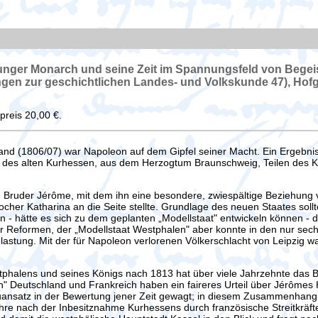
unger Monarch und seine Zeit im Spannungsfeld von Begei
ngen zur geschichtlichen Landes- und Volkskunde 47), Hof
preis 20,00 €.
nd (1806/07) war Napoleon auf dem Gipfel seiner Macht. Ein Ergebnis d
 des alten Kurhessen, aus dem Herzogtum Braunschweig, Teilen des 
 Bruder Jérôme, mit dem ihn eine besondere, zwiespältige Beziehung
tocher Katharina an die Seite stellte. Grundlage des neuen Staates s
 - hätte es sich zu dem geplanten „Modellstaat" entwickeln können - d
Reformen, der „Modellstaat Westphalen" aber konnte in den nur sechs 
lastung. Mit der für Napoleon verlorenen Völkerschlacht von Leipzig 
estphalens und seines Königs nach 1813 hat über viele Jahrzehnte das B
 Deutschland und Frankreich haben ein faireres Urteil über Jérômes 
nsatz in der Bewertung jener Zeit gewagt; in diesem Zusammenhang si
e nach der Inbesitznahme Kurhessens durch französische Streitkräfte 