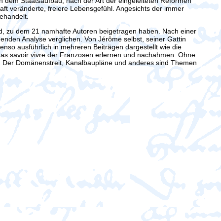
h dem Staatsaufbau, nach der Art der eingeleiteten Reformen
ft veränderte, freiere Lebensgefühl. Angesichts der immer
ehandelt.
nd, zu dem 21 namhafte Autoren beigetragen haben. Nach einer
enden Analyse verglichen. Von Jérôme selbst, seiner Gattin
nso ausführlich in mehreren Beiträgen dargestellt wie die
r das savoir vivre der Franzosen erlernen und nachahmen. Ohne
hen. Der Domänenstreit, Kanalbaupläne und anderes sind Themen