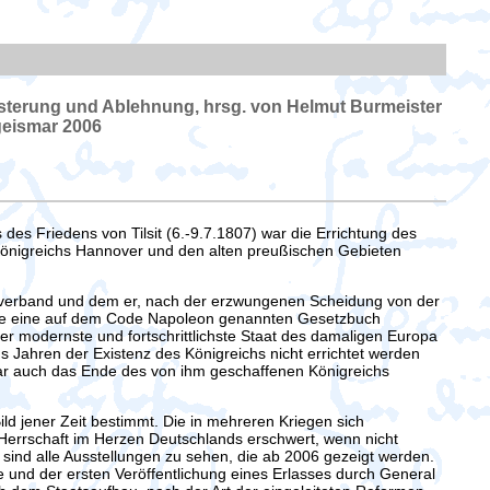
sterung und Ablehnung, hrsg. von Helmut Burmeister
geismar 2006
es Friedens von Tilsit (6.-9.7.1807) war die Errichtung des
Königreichs Hannover und den alten preußischen Gebieten
 verband und dem er, nach der erzwungenen Scheidung von der
ollte eine auf dem Code Napoleon genannten Gesetzbuch
er modernste und fortschrittlichste Staat des damaligen Europa
Jahren der Existenz des Königreichs nicht errichtet werden
war auch das Ende des von ihm geschaffenen Königreichs
ild jener Zeit bestimmt. Die in mehreren Kriegen sich
Herrschaft im Herzen Deutschlands erschwert, wenn nicht
nd alle Ausstellungen zu sehen, die ab 2006 gezeigt werden.
und der ersten Veröffentlichung eines Erlasses durch General