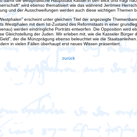
 damit die westphälische Hauptstadt Kassel in den Blick und fragt nac
errschaft" wird ebenso thematisiert wie das während Jerömes Herrscha
dung und der Ausschweifungen werden auch diese wichtigen Themen b
 Westphalen" erscheint unter gleichem Titel der angezeigte Themenba
ts Westphalen mit dem Ist-Zustand des Reformstaats in einer grundleg
nau) werden eindringliche Porträts entworfen. Die Opposition wird ebe
öse Gleichstellung der Juden. Wir erleben mit, wie die Kasseler Bürge
as „Geld", der die Münzprägung ebenso beleuchtet wie die Staatsanlei
ndern in vielen Fällen überhaupt erst neues Wissen präsentiert.
zurück