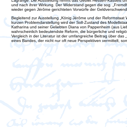
Lagrange. Die Ausstellung nimmt das Gebiet Hessen-Kassels und
und nach ihrer Wirkung. Der Widerstand gegen die sog. „Fremdh
wieder gegen Jérôme gerichteten Vorwürfe der Geldverschwen
Begleitend zur Ausstellung „König Jérôme und der Reformstaat
kurzen Problemdarstellung wird der Soll-Zustand des Modellstaa
Katharina und seiner Geliebten Diana von Pappenheim (aus Liebe
wahrscheinlich bedeutendste Reform, die bürgerliche und religi
Vergleich in der Literatur ist der umfangreiche Beitrag über d
eines Bandes, der nicht nur oft neue Perspektiven vermittelt, so